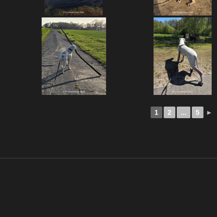
1
2
...
5
►