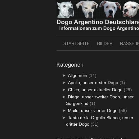
Skip
to
content
STARTSEITE
BILDER
RASSE-I
Kategorien
►
Allgemein
(14)
►
Apollo, unser erster Dogo
(1)
►
Chico, unser aktueller Dogo
(29)
►
Diago, unser zweiter Dogo, unser
Sorgenkind
(1)
►
Mailo, unser vierter Dogo
(58)
►
Tanto de la Orgullo Blanco, unser
dritter Dogo
(31)