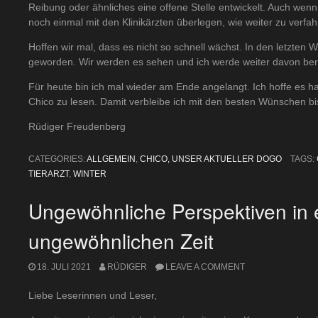
Reibung oder ähnliches eine offene Stelle entwickelt. Auch wen
noch einmal mit den Klinikärzten überlegen, wie weiter zu verfahr
Hoffen wir mal, dass es nicht so schnell wächst. In den letzten 
geworden. Wir werden es sehen und ich werde weiter davon ber
Für heute bin ich mal wieder am Ende angelangt. Ich hoffe es h
Chico zu lesen. Damit verbleibe ich mit den besten Wünschen b
Rüdiger Freudenberg
CATEGORIES:
ALLGEMEIN
,
CHICO, UNSER AKTUELLER DOGO
TAGS:
TIERARZT
,
WINTER
Ungewöhnliche Perspektiven in 
ungewöhnlichen Zeit
18. JULI 2021
RÜDIGER
LEAVE A COMMENT
Liebe Leserinnen und Leser,