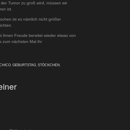
n der Tumor zu groß wird, müssen wir
en ist.
Wochen ist es nämlich nicht größer
ichten.
at ihnen Freude bereitet wieder etwas von
is zum nächsten Mal ihr
CHICO
,
GEBURTSTAG
,
STÖCKCHEN
,
einer