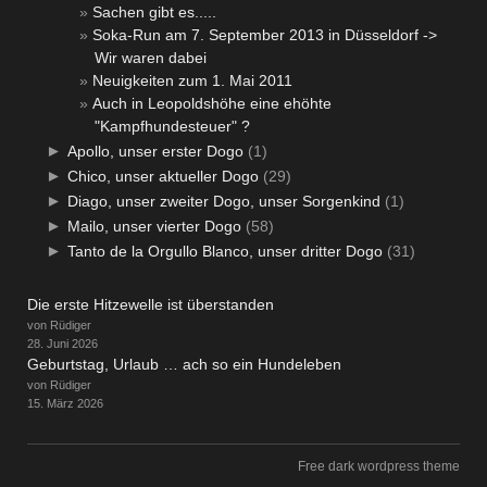
Sachen gibt es.....
Soka-Run am 7. September 2013 in Düsseldorf ->
Wir waren dabei
Neuigkeiten zum 1. Mai 2011
Auch in Leopoldshöhe eine ehöhte
"Kampfhundesteuer" ?
►
Apollo, unser erster Dogo
(1)
►
Chico, unser aktueller Dogo
(29)
►
Diago, unser zweiter Dogo, unser Sorgenkind
(1)
►
Mailo, unser vierter Dogo
(58)
►
Tanto de la Orgullo Blanco, unser dritter Dogo
(31)
Die erste Hitzewelle ist überstanden
von Rüdiger
28. Juni 2026
Geburtstag, Urlaub … ach so ein Hundeleben
von Rüdiger
15. März 2026
Free dark wordpress theme