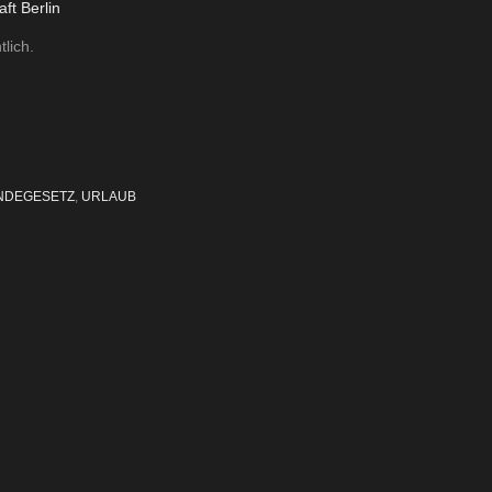
ft Berlin
lich.
NDEGESETZ
,
URLAUB