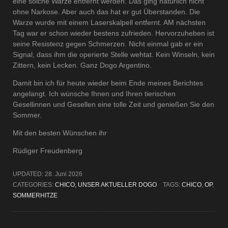
eine solche Warze entfernt werden. Das ging natürlich nicht
ohne Narkose. Aber auch das hat er gut Überstanden. Die
Warze wurde mit einem Laserskalpell entfernt. AM nächsten
Tag war er schon wieder bestens zufrieden. Hervorzuheben ist
seine Resistenz gegen Schmerzen. Nicht einmal gab er ein
Signal, dass ihm die operierte Stelle wehtat. Kein Winseln, kein
Zittern, kein Lecken. Ganz Dogo Argentino.
Damit bin ich für heute wieder beim Ende meines Berichtes
angelangt. Ich wünsche Ihnen und Ihren tierischen
Gesellinnen und Gesellen eine tolle Zeit und genießen Sie den
Sommer.
Mit den besten Wünschen ihr
Rüdiger Freudenberg
UPDATED:
28. Juni 2026
CATEGORIES:
CHICO, UNSER AKTUELLER DOGO
TAGS:
CHICO
,
OP
,
SOMMERHITZE