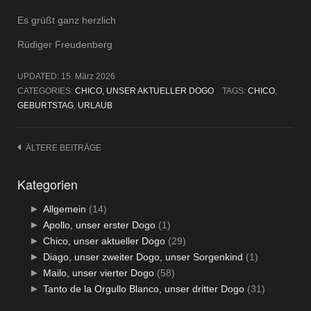
Es grüßt ganz herzlich
Rüdiger Freudenberg
UPDATED:
15. März 2026
CATEGORIES:
CHICO, UNSER AKTUELLER DOGO
TAGS:
CHICO
,
GEBURTSTAG
,
URLAUB
Beitragsnavigation
ÄLTERE BEITRÄGE
Kategorien
►
Allgemein
(14)
►
Apollo, unser erster Dogo
(1)
►
Chico, unser aktueller Dogo
(29)
►
Diago, unser zweiter Dogo, unser Sorgenkind
(1)
►
Mailo, unser vierter Dogo
(58)
►
Tanto de la Orgullo Blanco, unser dritter Dogo
(31)