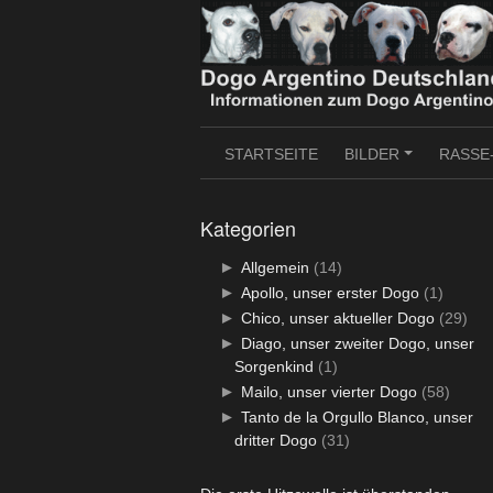
Skip
to
content
STARTSEITE
BILDER
RASSE
+
Kategorien
►
Allgemein
(14)
►
Apollo, unser erster Dogo
(1)
►
Chico, unser aktueller Dogo
(29)
►
Diago, unser zweiter Dogo, unser
Sorgenkind
(1)
►
Mailo, unser vierter Dogo
(58)
►
Tanto de la Orgullo Blanco, unser
dritter Dogo
(31)