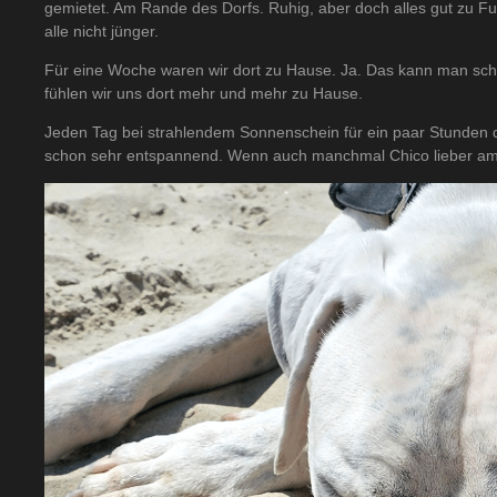
gemietet. Am Rande des Dorfs. Ruhig, aber doch alles gut zu Fu
alle nicht jünger.
Für eine Woche waren wir dort zu Hause. Ja. Das kann man scho
fühlen wir uns dort mehr und mehr zu Hause.
Jeden Tag bei strahlendem Sonnenschein für ein paar Stunden
schon sehr entspannend. Wenn auch manchmal Chico lieber am