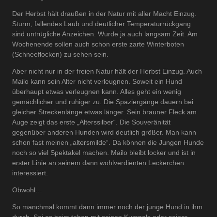
Der Herbst hält draußen in der Natur mit aller Macht Einzug.
Sturm, fallendes Laub und deutlicher Temperaturrückgang
sind untrügliche Anzeichen. Wurde ja auch langsam Zeit. Am
Wochenende sollen auch schon erste zarte Winterboten
(Schneeflocken) zu sehen sein.
Aber nicht nur in der freien Natur hält der Herbst Einzug. Auch
Mailo kann sein Alter nicht verleugnen. Soweit ein Hund
überhaupt etwas verleugnen kann. Alles geht ein wenig
gemächlicher und ruhiger zu. Die Spaziergänge dauern bei
gleicher Streckenlänge etwas länger. Sein brauner Fleck am
Auge zeigt das erste „Alterssilber“. Die Souveränität
gegenüber anderen Hunden wird deutlich größer. Man kann
schon fast meinen „altersmilde“. Da können die Jungen Hunde
noch so viel Spektakel machen. Mailo bleibt locker und ist in
erster Linie an seinem dann wohlverdienten Leckerchen
interessiert.
Obwohl…
So manchmal kommt dann immer noch der junge Hund in ihm
durch. Sei es beim toben mit seinen Kumpels oder seiner