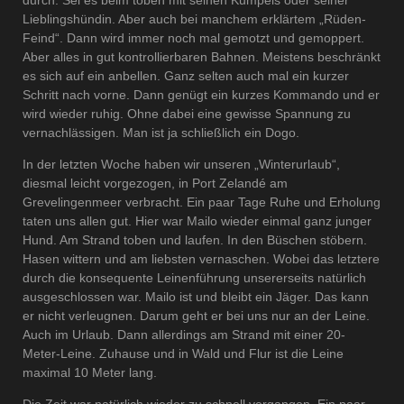
Lieblingshündin. Aber auch bei manchem erklärtem „Rüden-
Feind“. Dann wird immer noch mal gemotzt und gemoppert.
Aber alles in gut kontrollierbaren Bahnen. Meistens beschränkt
es sich auf ein anbellen. Ganz selten auch mal ein kurzer
Schritt nach vorne. Dann genügt ein kurzes Kommando und er
wird wieder ruhig. Ohne dabei eine gewisse Spannung zu
vernachlässigen. Man ist ja schließlich ein Dogo.
In der letzten Woche haben wir unseren „Winterurlaub“,
diesmal leicht vorgezogen, in Port Zelandé am
Grevelingenmeer verbracht. Ein paar Tage Ruhe und Erholung
taten uns allen gut. Hier war Mailo wieder einmal ganz junger
Hund. Am Strand toben und laufen. In den Büschen stöbern.
Hasen wittern und am liebsten vernaschen. Wobei das letztere
durch die konsequente Leinenführung unsererseits natürlich
ausgeschlossen war. Mailo ist und bleibt ein Jäger. Das kann
er nicht verleugnen. Darum geht er bei uns nur an der Leine.
Auch im Urlaub. Dann allerdings am Strand mit einer 20-
Meter-Leine. Zuhause und in Wald und Flur ist die Leine
maximal 10 Meter lang.
Die Zeit war natürlich wieder zu schnell vergangen. Ein paar