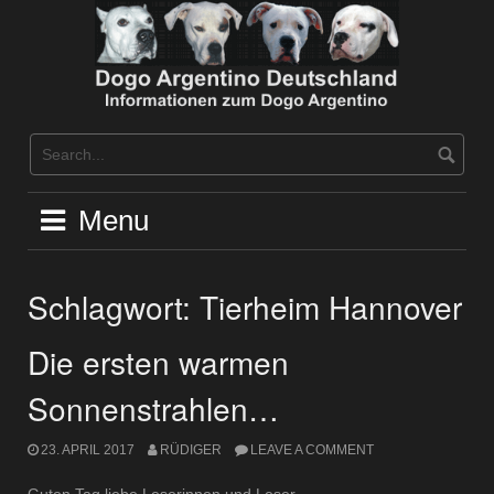
Skip
to
content
Menu
Schlagwort:
Tierheim Hannover
Die ersten warmen
Sonnenstrahlen…
23. APRIL 2017
RÜDIGER
LEAVE A COMMENT
Guten Tag liebe Leserinnen und Leser.