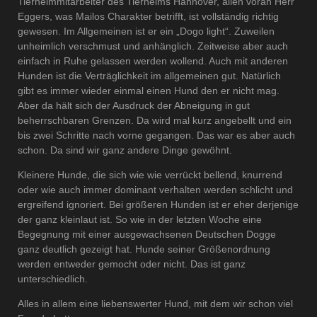
Tierheimmitarbeiter des Tierheims Hannover, allen voran Herr
Eggers, was Mailos Charakter betrifft, ist vollständig richtig
gewesen. Im Allgemeinen ist er ein „Dogo light“. Zuweilen
unheimlich verschmust und anhänglich. Zeitweise aber auch
einfach in Ruhe gelassen werden wollend. Auch mit anderen
Hunden ist die Verträglichkeit im allgemeinen gut. Natürlich
gibt es immer wieder einmal einen Hund den er nicht mag.
Aber da hält sich der Ausdruck der Abneigung in gut
beherrschbaren Grenzen. Da wird mal kurz angebellt und ein
bis zwei Schritte nach vorne gegangen. Das war es aber auch
schon. Da sind wir ganz andere Dinge gewöhnt.
Kleinere Hunde, die sich wie wie verrückt bellend, knurrend
oder wie auch immer dominant verhalten werden schlicht und
ergreifend ignoriert. Bei größeren Hunden ist er eher derjenige
der ganz kleinlaut ist. So wie in der letzten Woche eine
Begegnung mit einer ausgewachsenen Deutschen Dogge
ganz deutlich gezeigt hat. Hunde seiner Größenordnung
werden entweder gemocht oder nicht. Das ist ganz
unterschiedlich.
Alles in allem eine liebenswerter Hund, mit dem wir schon viel