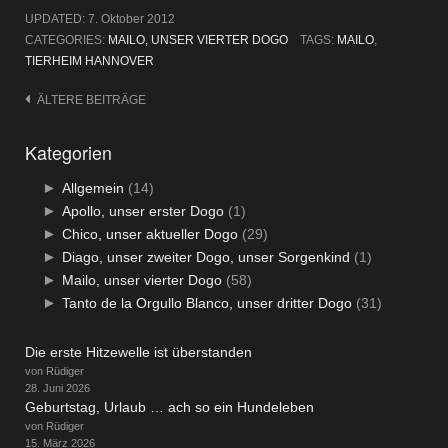
UPDATED:
7. Oktober 2012
CATEGORIES:
MAILO, UNSER VIERTER DOGO
TAGS:
MAILO
,
TIERHEIM HANNOVER
Beitragsnavigation
ÄLTERE BEITRÄGE
Kategorien
►
Allgemein
(14)
►
Apollo, unser erster Dogo
(1)
►
Chico, unser aktueller Dogo
(29)
►
Diago, unser zweiter Dogo, unser Sorgenkind
(1)
►
Mailo, unser vierter Dogo
(58)
►
Tanto de la Orgullo Blanco, unser dritter Dogo
(31)
Die erste Hitzewelle ist überstanden
von Rüdiger
28. Juni 2026
Geburtstag, Urlaub … ach so ein Hundeleben
von Rüdiger
15. März 2026