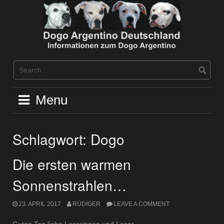
Skip
to
content
Menu
Schlagwort:
Dogo
Die ersten warmen
Sonnenstrahlen…
23. APRIL 2017
RÜDIGER
LEAVE A COMMENT
Guten Tag liebe Leserinnen und Leser.