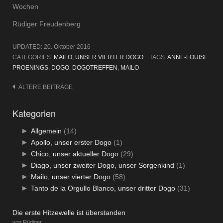
Wochen
Rüdiger Freudenberg
UPDATED:
20. Oktober 2016
CATEGORIES:
MAILO, UNSER VIERTER DOGO
TAGS:
ANNE-LOUISE
PROENINGS
,
DOGO
,
DOGOTREFFEN
,
MAILO
Beitragsnavigation
ÄLTERE BEITRÄGE
Kategorien
►
Allgemein
(14)
►
Apollo, unser erster Dogo
(1)
►
Chico, unser aktueller Dogo
(29)
►
Diago, unser zweiter Dogo, unser Sorgenkind
(1)
►
Mailo, unser vierter Dogo
(58)
►
Tanto de la Orgullo Blanco, unser dritter Dogo
(31)
Die erste Hitzewelle ist überstanden
von Rüdiger