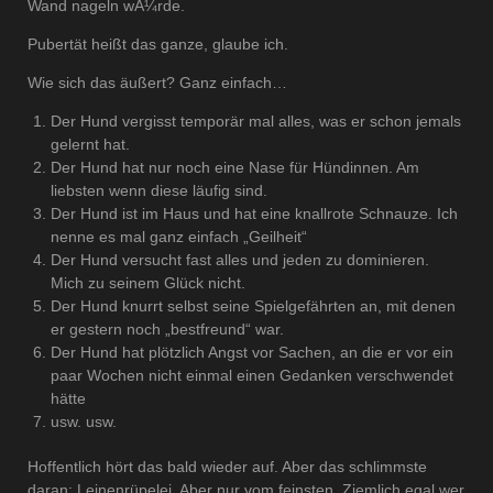
Wand nageln wÃ¼rde.
Pubertät heißt das ganze, glaube ich.
Wie sich das äußert? Ganz einfach…
Der Hund vergisst temporär mal alles, was er schon jemals
gelernt hat.
Der Hund hat nur noch eine Nase für Hündinnen. Am
liebsten wenn diese läufig sind.
Der Hund ist im Haus und hat eine knallrote Schnauze. Ich
nenne es mal ganz einfach „Geilheit“
Der Hund versucht fast alles und jeden zu dominieren.
Mich zu seinem Glück nicht.
Der Hund knurrt selbst seine Spielgefährten an, mit denen
er gestern noch „bestfreund“ war.
Der Hund hat plötzlich Angst vor Sachen, an die er vor ein
paar Wochen nicht einmal einen Gedanken verschwendet
hätte
usw. usw.
Hoffentlich hört das bald wieder auf. Aber das schlimmste
daran: Leinenrüpelei. Aber nur vom feinsten. Ziemlich egal wer