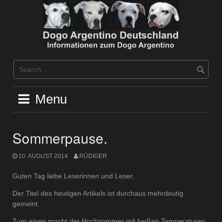
Skip
to
content
Menu
Sommerpause.
10. AUGUST 2014
RÜDIGER
Guten Tag liebe Leserinnen und Leser.
Der Titel des heutigen Artikels ist durchaus mehrdeutig
gemeint.
Zum einen macht der Hochsommer mit heißen Temperaturen