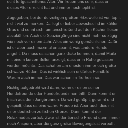
echt fortgeschrittenes Alter. Wir freuen uns sehr, dass er
dieses Alter erreicht hat und immer noch topfit ist.
Zugegeben, bei der derzeitigen großen Hitzewelle ist von topfit
nicht viel zu merken. Da liegt er lieber abwechselnd im kühlen
Gras und sonnt sich, um anschließend auf den Küchenfliesen
abzukühlen. Auch die Spaziergänge sind nicht mehr so zügig
wie noch vor einem Jahr. Alles ein wenig gemächlicher. Dafür
ist er aber auch maximal entspannt, was andere Hunde
angeht. Da muss es schon ganz dicke kommen, damit Mailo
mit einem kurzen Bellen anzeigt, dass er in Ruhe gelassen
werden möchte. Das schaffen am ehesten immer och große
schwarze Rüden. Das ist wirklich sein erklärtes Feindbild.
Warum auch immer. Das war schon im Tierheim so.
Richtig aufgedreht wird dann, wenn er einen seiner
Hundefreunde oder Hundefreundinnen trifft. Dann kommt er
frisch aus dem Jungbrunnen. Da wird gehüpft, gerannt und
gespielt, dass es eine wahre Freude ist. Aber auch dies mit
einer deutlichen zeitlichen Grenze. Dann kommt der
Relaxmodus zurück. Zwar ist der tierische Freund dann immer
noch Ansporn, aber die ganz große Bewegungslust verpufft